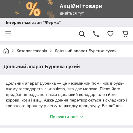
Інтернет-магазин "Ферма"
Каталог товарів
Доїльний апарат Буренка сухий
Доїльний апарат Буренка сухий
Доїльний апарат Буренка — це незамінний помічник в будь-
якому господарстві з живністю, яка дає молоко. Після його
придбання радіє не тільки щасливий володар, але і його
корови, кози і вівці. Адже доїння перетворюється з складного і
тривалого процесу у легку та швидку процедуру. Всі доїння
зводиться до обмивання і обробки вимені до підключення
Показати все
доїльного апарату і після його відключення, коли все молочко
ніжно і дбайливо переллється в доїльне відро. У свою чергу,
розмірений такт і ритм роботи доїльного апарата заспокоює