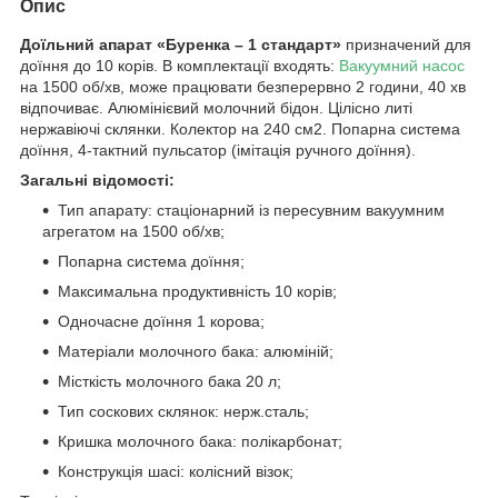
Опис
Доїльний апарат «Буренка – 1 стандарт»
призначений для
доїння до 10 корів. В комплектації входять:
Вакуумний насос
на 1500 об/хв, може працювати безперервно 2 години, 40 хв
відпочиває. Алюмінієвий молочний бідон. Цілісно литі
нержавіючі склянки. Колектор на 240 см2. Попарна система
доїння, 4-тактний пульсатор (імітація ручного доїння).
Загальні відомості:
Тип апарату: стаціонарний із пересувним вакуумним
агрегатом на 1500 об/хв;
Попарна система доїння;
Максимальна продуктивність 10 корів;
Одночасне доїння 1 корова;
Матеріали молочного бака: алюміній;
Місткість молочного бака 20 л;
Тип соскових склянок: нерж.сталь;
Кришка молочного бака: полікарбонат;
Конструкція шасі: колісний візок;