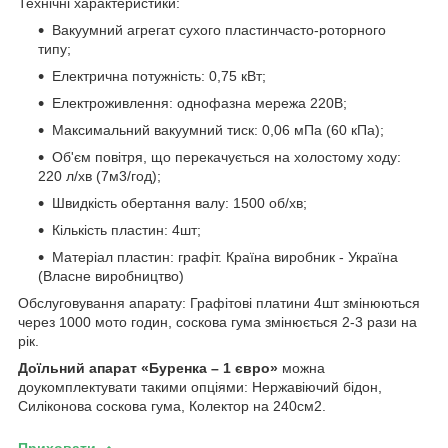
Технічні характеристики:
Вакуумний агрегат сухого пластинчасто-роторного
типу;
Електрична потужність: 0,75 кВт;
Електроживлення: однофазна мережа 220В;
Максимальний вакуумний тиск: 0,06 мПа (60 кПа);
Об'єм повітря, що перекачується на холостому ходу:
220 л/хв (7м3/год);
Швидкість обертання валу: 1500 об/хв;
Кількість пластин: 4шт;
Матеріал пластин: графіт. Країна виробник - Україна
(Власне виробництво)
Обслуговування апарату: Графітові платини 4шт змінюються
через 1000 мото годин, соскова гума змінюється 2-3 рази на
рік.
Доїльний апарат «Буренка – 1 євро»
можна
доукомплектувати такими опціями: Нержавіючий бідон,
Силіконова соскова гума, Колектор на 240см2.
Приховати