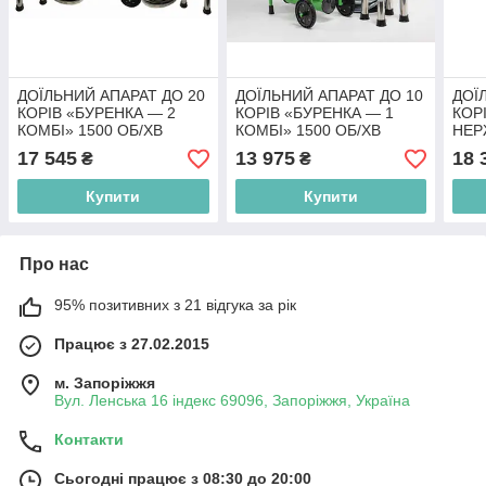
ДОЇЛЬНИЙ АПАРАТ ДО 20
ДОЇЛЬНИЙ АПАРАТ ДО 10
ДОЇ
КОРІВ «БУРЕНКА — 2
КОРІВ «БУРЕНКА — 1
КОР
КОМБІ» 1500 ОБ/ХВ
КОМБІ» 1500 ОБ/ХВ
НЕР
ХВ
17 545
13 975
18 
₴
₴
Купити
Купити
Про нас
95% позитивних з 21 відгука за рік
Працює з 27.02.2015
м. Запоріжжя
Вул. Ленська 16 індекс 69096, Запоріжжя, Україна
Контакти
Сьогодні працює з 08:30 до 20:00