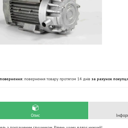
повернення товару протягом 14 днів
за рахунок покупц
Опис
Інфор
ль з покращеним глушником. Рівень шуму вдвічі нижчий!