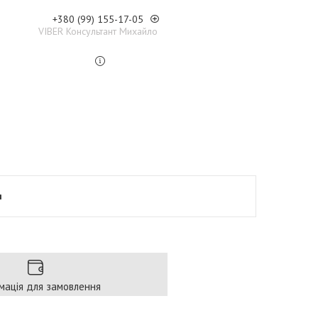
+380 (99) 155-17-05
VIBER Консультант Михайло
я
мація для замовлення