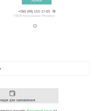
Купити
+380 (99) 155-17-05
VIBER Консультант Михайло
я
мація для замовлення
плектації входять:
Вакуумний насос
на