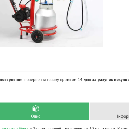
повернення товару протягом 14 днів
за рахунок покупц
Опис
Інфор
 апарат «Білка
– 1»
призначений для доїння до 30 кіз та овець. В ком