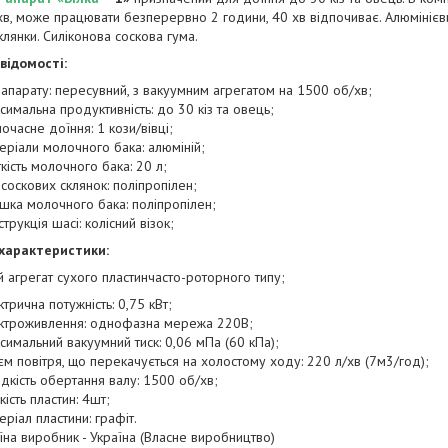
в, може працювати безперервно 2 години, 40 хв відпочиває. Алюмінієви
клянки. Силіконова соскова гума.
відомості:
 апарату: пересувний, з вакуумним агрегатом на 1500 об/хв;
симальна продуктивність: до 30 кіз та овець;
очасне доїння: 1 кози/вівці;
еріали молочного бака: алюміній;
ткість молочного бака: 20 л;
 соскових склянок: поліпропілен;
шка молочного бака: поліпропілен;
трукція шасі: колісний візок;
 характеристики:
 агрегат сухого пластинчасто-роторного типу;
ктрична потужність: 0,75 кВт;
ктроживлення: однофазна мережа 220В;
симальний вакуумний тиск: 0,06 мПа (60 кПа);
єм повітря, що перекачується на холостому ходу: 220 л/хв (7м3/год);
дкість обертання валу: 1500 об/хв;
кість пластин: 4шт;
еріал пластини: графіт.
їна виробник - Україна (Власне виробництво)