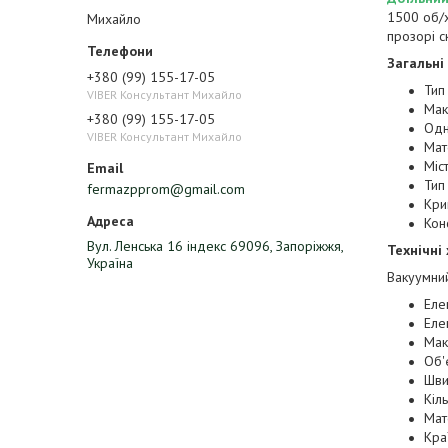
1500 об/х
Михайло
прозорі с
Загальні 
+380 (99) 155-17-05
Тип
VIBER Консультант Михайло
Мак
+380 (99) 155-17-05
Одн
VIBER Консультант Михайло
Мат
Міс
Тип
fermazpprom@gmail.com
Кри
Конс
Вул. Ленська 16 індекс 69096, Запоріжжя,
Технічні
Україна
Вакуумний
Еле
Еле
Мак
Об'
Шви
Кіль
Мат
Кра