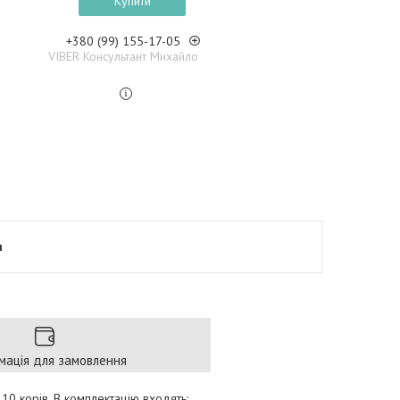
Купити
+380 (99) 155-17-05
VIBER Консультант Михайло
я
мація для замовлення
10 корів. В комплектацію входять: