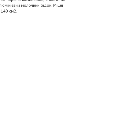
люмінієвий молочний бідон. Міцні
 140 см2.