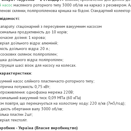
й насос
масляного роторного типу 3000 об/хв на каркасі з ресивером. А
ленові склянки, поліпропіленова кришка на бідоні. Стандартний колектор
відомості:
 апарату: стаціонарний з пересувним вакуумним насосом
симальна продуктивність до 10 корів;
очасне доїння: 1 корова;
еріал доїльного відра: алюміній;
кість доїльного відра: 20 л.;
 соскових склянок: поліпропілен;
шка доїльного відра: поліпропілен;
струкція шасі: візок для насосу на колесах.
 характеристики:
уумний насос олійного пластинчасто-роторного типу;
ктрична потужність: 0,75 кВт;
ктроживлення: однофазна мережа 220В;
симальний вакуумний тиск: 0,09 МПа (60 кПа)
єм повітря, що перекачується на холостому ходу: 220 л/хв (7м3/год);
дкість обертання валу 3000 об/хв;
ілька пластин 2шт;
атеріал: текстоліт.
иробник - Україна (Власне виробництво)