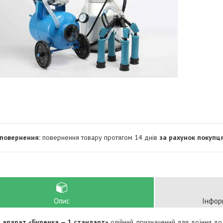
повернення товару протягом 14 днів
за рахунок покупц
Опис
Інфор
 апарат «Буренка — 1 стандарт»
олійний, призначений для доїння до 