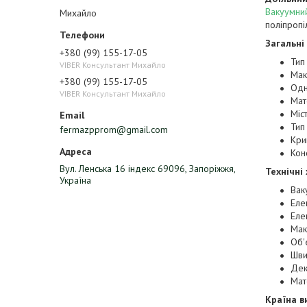
Вакуумни
Михайло
поліпропі
Загальні 
+380 (99) 155-17-05
Тип
VIBER Консультант Михайло
Мак
+380 (99) 155-17-05
Одн
VIBER Консультант Михайло
Мат
Міст
Тип
fermazpprom@gmail.com
Кри
Кон
Вул. Ленська 16 індекс 69096, Запоріжжя,
Технічні
Україна
Вак
Еле
Еле
Мак
Об'
Шви
Дек
М
Країна в