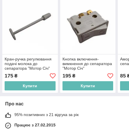
Кран-ручка регулювання
Кнопка включення-
Амор
подачі молока до
вимкнення до сепаратора
сепа
сепаратора "Мотор Січ"
"Мотор Січ"
175
195
85
₴
₴
Купити
Купити
Про нас
95% позитивних з 21 відгука за рік
Працює з 27.02.2015